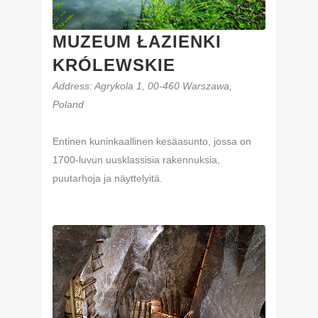
MUZEUM ŁAZIENKI
KRÓLEWSKIE
Address
: Agrykola 1, 00-460 Warszawa,
Poland
Entinen kuninkaallinen kesäasunto, jossa on
1700-luvun uusklassisia rakennuksia,
puutarhoja ja näyttelyitä.