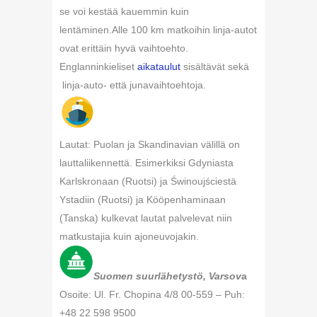
se voi kestää kauemmin kuin
lentäminen.Alle 100 km matkoihin linja-autot
ovat erittäin hyvä vaihtoehto.
Englanninkieliset
aikataulut
sisältävät sekä
linja-auto- että junavaihtoehtoja.
Lautat: Puolan ja Skandinavian välillä on
lauttaliikennettä. Esimerkiksi Gdyniasta
Karlskronaan (Ruotsi) ja Świnoujściestä
Ystadiin (Ruotsi) ja Kööpenhaminaan
(Tanska) kulkevat lautat palvelevat niin
matkustajia kuin ajoneuvojakin.
Suomen suurlähetystö, Varsov
a
Osoite: Ul. Fr. Chopina 4/8 00-559 – Puh:
+48 22 598 9500