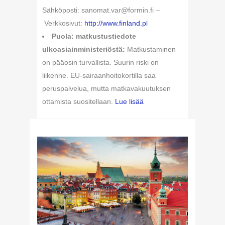
Sähköposti: sanomat.var@formin.fi –
Verkkosivut:
http://www.finland.pl
Puola: matkustustiedote
ulkoasiainministeriöstä:
Matkustaminen
on pääosin turvallista. Suurin riski on
liikenne. EU-sairaanhoitokortilla saa
peruspalvelua, mutta matkavakuutuksen
ottamista suositellaan.
Lue lisää