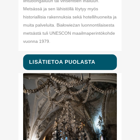
lintubongailuun tai vinsenttien ihailuun.
Metsässä ja sen lähistöllä löytyy myös
historiallisia rakennuksia sekä hotellihuoneita ja
muita palveluita. Białowieżan luonnontilaisesta
metsästä tuli UNESCON maailmaperintökohde
vuonna 1979.
LISÄTIETOA PUOLASTA