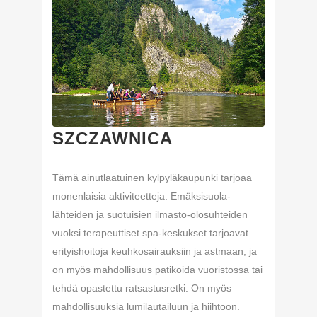
SZCZAWNICA
Tämä ainutlaatuinen kylpyläkaupunki tarjoaa
monenlaisia aktiviteetteja. Emäksisuola-
lähteiden ja suotuisien ilmasto-olosuhteiden
vuoksi terapeuttiset spa-keskukset tarjoavat
erityishoitoja keuhkosairauksiin ja astmaan, ja
on myös mahdollisuus patikoida vuoristossa tai
tehdä opastettu ratsastusretki. On myös
mahdollisuuksia lumilautailuun ja hiihtoon.