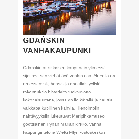
GDAŃSKIN
VANHAKAUPUNKI
Gdanskin aurinkoisen kaupungin ytimessä
sijaitsee sen viehättävä vanhin osa. Alueella on
renessanssi-, hansa- ja goottilaistyylisiä
rakennuksia historialta tuoksuvana
kokonaisuutena, jossa on ilo kävellä ja nauttia
vaikkapa kupillinen kahvia. Hienoimpiin
nähtävyyksiin lukeutuvat Meripihkamuseo,
goottilainen Pyhän Marian kirkko, vanha
kaupungintalo ja Wielki Mlyn -ostoskeskus.