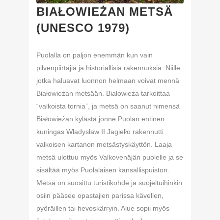
BIAŁOWIEŻAN METSÄ
(UNESCO 1979)
Puolalla on paljon enemmän kun vain
pilvenpiirtäjiä ja historiallisia rakennuksia. Niille
jotka haluavat luonnon helmaan voivat mennä
Białowieżan metsään. Białowieża tarkoittaa
“valkoista tornia”, ja metsä on saanut nimensä
Białowieżan kylästä jonne Puolan entinen
kuningas Władysław II Jagiełło rakennutti
valkoisen kartanon metsästyskäyttön. Laaja
metsä ulottuu myös Valkovenäjän puolelle ja se
sisältää myös Puolalaisen kansallispuiston.
Metsä on suosittu turistikohde ja suojeltuihinkin
osiin pääsee opastajien parissa kävellen,
pyöräillen tai hevoskärryin. Alue sopii myös