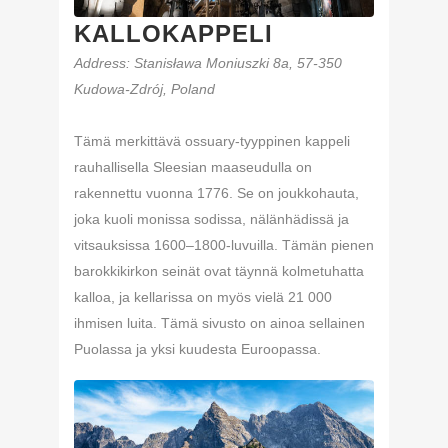
KALLOKAPPELI
Address
: Stanisława Moniuszki 8a, 57-350
Kudowa-Zdrój, Poland
Tämä merkittävä ossuary-tyyppinen kappeli
rauhallisella Sleesian maaseudulla on
rakennettu vuonna 1776. Se on joukkohauta,
joka kuoli monissa sodissa, nälänhädissä ja
vitsauksissa 1600–1800-luvuilla. Tämän pienen
barokkikirkon seinät ovat täynnä kolmetuhatta
kalloa, ja kellarissa on myös vielä 21 000
ihmisen luita. Tämä sivusto on ainoa sellainen
Puolassa ja yksi kuudesta Euroopassa.