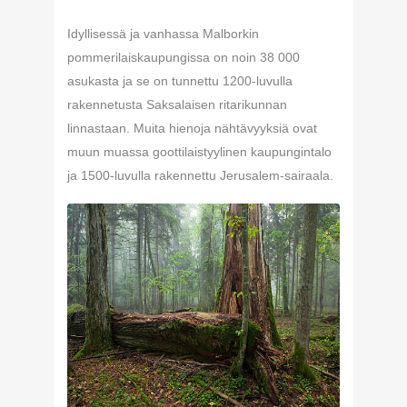
Idyllisessä ja vanhassa Malborkin
pommerilaiskaupungissa on noin 38 000
asukasta ja se on tunnettu 1200-luvulla
rakennetusta Saksalaisen ritarikunnan
linnastaan. Muita hienoja nähtävyyksiä ovat
muun muassa goottilaistyylinen kaupungintalo
ja 1500-luvulla rakennettu Jerusalem-sairaala.