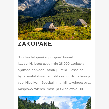
ZAKOPANE
”Puolan talvipääkaupungina” tunnettu
kaupunki, jossa asuu noin 28 000 asukasta,
sijaitsee Korkean Tatran juurella. Tässä on
hyvät mahdollisuudet hiihtoon, lumilautailuun ja
vuorikiipeilyyn. Suosituimmat hiihtokohteet ovat
Kasprowy Wierch, Nosal ja Gubałówka Hill.