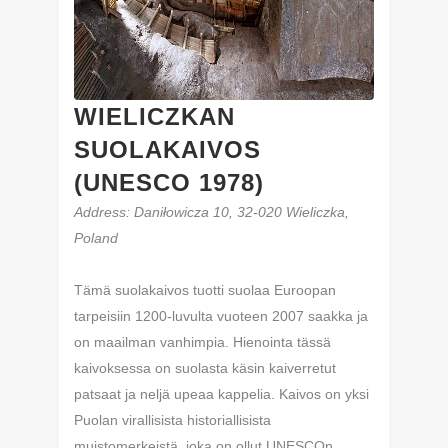
WIELICZKAN
SUOLAKAIVOS
(UNESCO 1978)
Address: Daniłowicza 10, 32-020 Wieliczka,
Poland
Tämä suolakaivos tuotti suolaa Euroopan
tarpeisiin 1200-luvulta vuoteen 2007 saakka ja
on maailman vanhimpia. Hienointa tässä
kaivoksessa on suolasta käsin kaiverretut
patsaat ja neljä upeaa kappelia. Kaivos on yksi
Puolan virallisista historiallisista
muistomerkeistä, joka on ollut UNESCOn