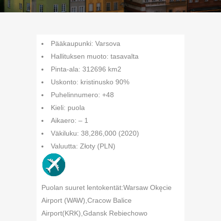
Pääkaupunki: Varsova
Hallituksen muoto: tasavalta
Pinta-ala: 312696 km2
Uskonto: kristinusko 90%
Puhelinnumero: +48
Kieli: puola
Aikaero: – 1
Väkiluku: 38,286,000 (2020)
Valuutta: Złoty (PLN)
Puolan suuret lentokentät:Warsaw Okęcie
Airport (WAW),Cracow Balice
Airport(KRK),Gdansk Rebiechowo