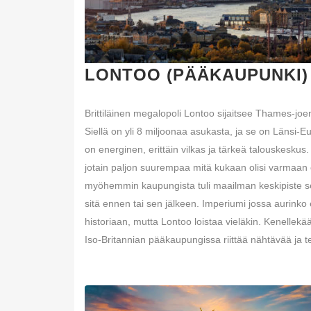
LONTOO (PÄÄKAUPUNKI)
Brittiläinen megalopoli Lontoo sijaitsee Thames-joe
Siellä on yli 8 miljoonaa asukasta, ja se on Länsi-
on energinen, erittäin vilkas ja tärkeä talouskeskus.
jotain paljon suurempaa mitä kukaan olisi varmaan 
myöhemmin kaupungista tuli maailman keskipiste sella
sitä ennen tai sen jälkeen. Imperiumi jossa aurinko
historiaan, mutta Lontoo loistaa vieläkin. Kenellekään
Iso-Britannian pääkaupungissa riittää nähtävää ja t