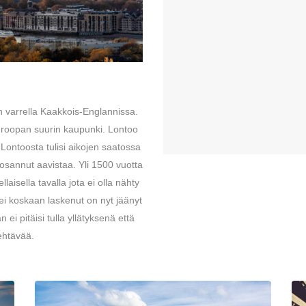
n varrella Kaakkois-Englannissa.
Euroopan suurin kaupunki. Lontoo
 Lontoosta tulisi aikojen saatossa
osannut aavistaa. Yli 1500 vuotta
isella tavalla jota ei olla nähty
 ei koskaan laskenut on nyt jäänyt
 ei pitäisi tulla yllätyksenä että
ehtävää.