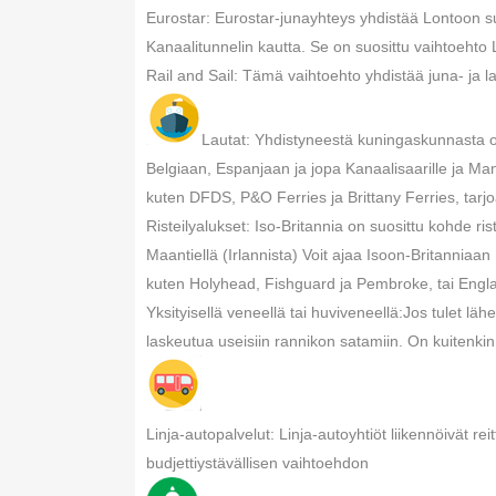
Eurostar: Eurostar-junayhteys yhdistää Lontoon su
Kanaalitunnelin kautta. Se on suosittu vaihtoehto 
Rail and Sail: Tämä vaihtoehto yhdistää juna- ja l
Lautat: Yhdistyneestä kuningaskunnasta on
Belgiaan, Espanjaan ja jopa Kanaalisaarille ja Ma
kuten DFDS, P&O Ferries ja Brittany Ferries, tarjoa
Risteilyalukset: Iso-Britannia on suosittu kohde rist
Maantiellä (Irlannista) Voit ajaa Isoon-Britanniaan
kuten Holyhead, Fishguard ja Pembroke, tai Engla
Yksityisellä veneellä tai huviveneellä:Jos tulet läh
laskeutua useisiin rannikon satamiin. On kuitenki
Linja-autopalvelut: Linja-autoyhtiöt liikennöivät rei
budjettiystävällisen vaihtoehdon