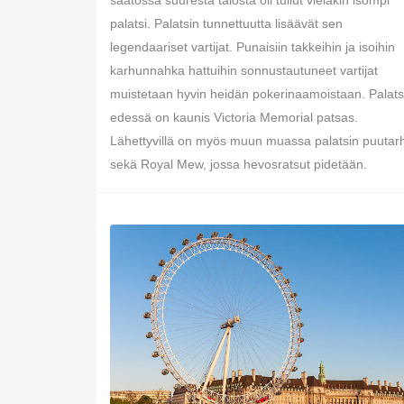
saatossa suuresta talosta oli tullut vieläkin isompi
palatsi. Palatsin tunnettuutta lisäävät sen
legendaariset vartijat. Punaisiin takkeihin ja isoihin
karhunnahka hattuihin sonnustautuneet vartijat
muistetaan hyvin heidän pokerinaamoistaan. Palats
edessä on kaunis Victoria Memorial patsas.
Lähettyvillä on myös muun muassa palatsin puutar
sekä Royal Mew, jossa hevosratsut pidetään.