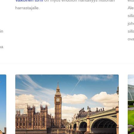
Valkoinen torni
on myös ehdoton nähtävyys historian
ett
harrastajalle.
Ale
sil
joh
in
sil
ova
ha