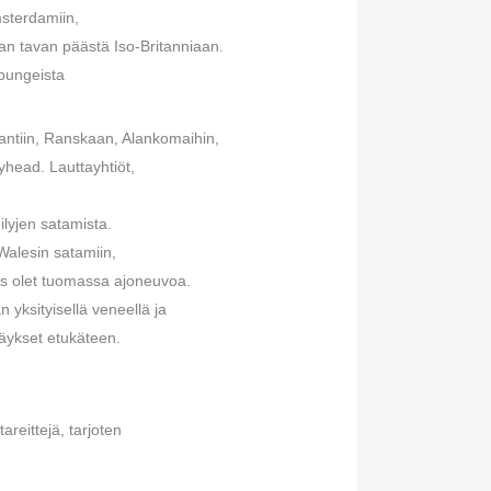
msterdamiin,
aan tavan päästä Iso-Britanniaan.
upungeista
lantiin, Ranskaan, Alankomaihin,
yhead. Lauttayhtiöt,
eilyjen satamista.
 Walesin satamiin,
os olet tuomassa ajoneuvoa.
n yksityisellä veneellä ja
räykset etukäteen.
areittejä, tarjoten