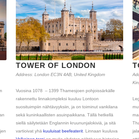
TOWER OF LONDON
T
Address
:
London EC3N 4AB, United Kingdom
Ad
Ki
en
Vuosina 1078 – 1399 Thamesjoen pohjoissärkälle
rakennettu linnakompleksi kuuluu Lontoon
Leg
suosituimpiin nähtävyyksiin, ja on toiminut vankilana
mut
dan
sekä kuninkaallisten asuinpaikkana. Tällä hetkellä
maa
siellä säilytetään Englannin kruununjalokiviä, ja sitä
Tha
ojen
vartioivat yhä
kuuluisat beefeaterit
. Linnaan kuuluva
jal