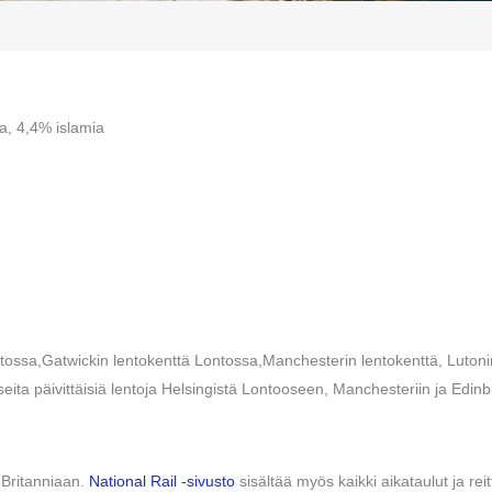
a, 4,4% islamia
ossa,Gatwickin lentokenttä Lontossa,Manchesterin lentokenttä, Lutonin 
 useita päivittäisiä lentoja Helsingistä Lontooseen, Manchesteriin ja Edin
-Britanniaan.
National Rail -sivusto
sisältää myös kaikki aikataulut ja rei