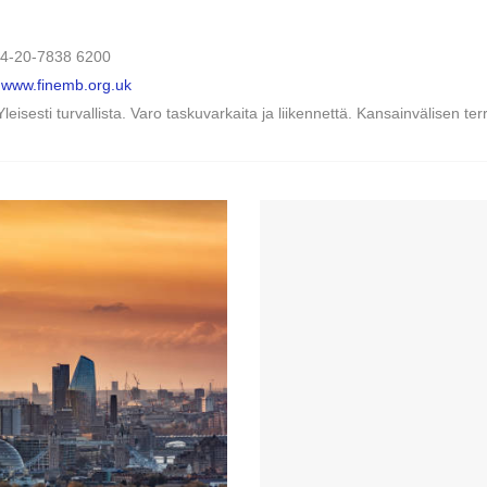
44-20-7838 6200
:
www.finemb.org.uk
leisesti turvallista. Varo taskuvarkaita ja liikennettä. Kansainvälisen t