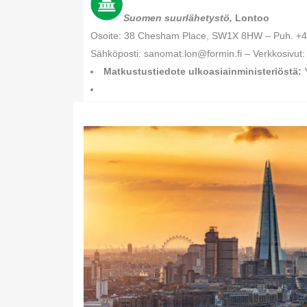
Suomen suurlähety
stö,
Lontoo
Osoite: 38 Chesham Place, SW1X 8HW – Puh. +
Sähköposti: sanomat.lon@formin.fi – Verkkosivut
Matkustustiedote ulkoasiainministeriöstä:
Y