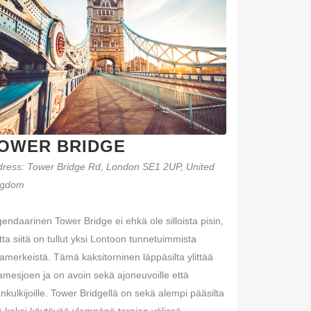
OWER BRIDGE
dress
:
Tower Bridge Rd, London SE1 2UP, United
ngdom
endaarinen Tower Bridge ei ehkä ole silloista pisin,
ta siitä on tullut yksi Lontoon tunnetuimmista
merkeistä. Tämä kaksitorninen läppäsilta ylittää
mesjoen ja on avoin sekä ajoneuvoille että
ankulkijoille. Tower Bridgellä on sekä alempi pääsilta