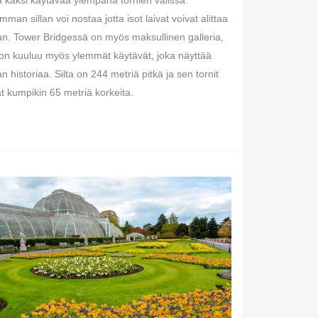
ä kaksi käytävää ylempänä tornien välissä.
mman sillan voi nostaa jotta isot laivat voivat alittaa
lan. Tower Bridgessä on myös maksullinen galleria,
on kuuluu myös ylemmät käytävät, joka näyttää
lan historiaa. Silta on 244 metriä pitkä ja sen tornit
t kumpikin 65 metriä korkeita.