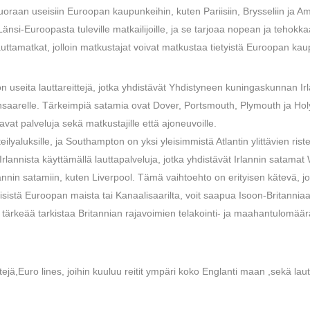
oraan useisiin Euroopan kaupunkeihin, kuten Pariisiin, Brysseliin ja A
Länsi-Euroopasta tuleville matkailijoille, ja se tarjoaa nopean ja tehokk
auttamatkat, jolloin matkustajat voivat matkustaa tietyistä Euroopan ka
 useita lauttareittejä, jotka yhdistävät Yhdistyneen kuningaskunnan Ir
nsaarelle. Tärkeimpiä satamia ovat Dover, Portsmouth, Plymouth ja Hol
vat palveluja sekä matkustajille että ajoneuvoille.
eilyaluksille, ja Southampton on yksi yleisimmistä Atlantin ylittävien rist
 Irlannista käyttämällä lauttapalveluja, jotka yhdistävät Irlannin satamat
nnin satamiin, kuten Liverpool. Tämä vaihtoehto on erityisen kätevä, j
eisistä Euroopan maista tai Kanaalisaarilta, voit saapua Isoon-Britanniaa
n tärkeää tarkistaa Britannian rajavoimien telakointi- ja maahantulomää
ttejä,Euro lines, joihin kuuluu reitit ympäri koko Englanti maan ,sekä lautt