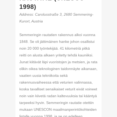
1998)
Address
: Carolusstraße 3, 2680 Semmering-
Kurort, Austria
Semmeringin rautatien rakennus alkoi vuonna
1848. Se oli jättimäinen hanke johon osallistui
noin 20 000 työntekijää. 41 kilometriä pitkä
reitti on alusta alkaen yritetty tehdä kauniiksi.
Junat kiitävät läpi vuoristojen ja metsien, ja rata
olikin oikea teknologinen taidonnäyte aikanaan,
vaatien uusia tekniikoita sekä
rakennusvaiheessa että veturien valinnassa,
koska tavalliset senaikaiset veturit eivät voineet
noin vain kiivetä radan kaltevuuksia tai kääntyä
tarpeeksi hyvin. Semmeringin rautatie otettiin
mukaan UNESCON maailmanperintökohteiden
listalle vuonna 1998, ja se on edelleen