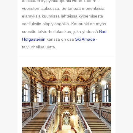
asukkaan kylpyläkaupunki Hohe Tauern -
vuoriston laaksossa. Se tarjoaa monenlaisia
elämyksiä kuumissa lähteissä kylpemisestä
vaelluksiin alppiylängöillä. Kaupunki on myös
suosittu talviurheilukeskus, joka yhdessä
Bad
Hofgasteinin
kanssa on osa
Ski Amadé
-
talviurheilualuetta.