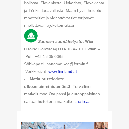
Italiasta, Sloveniasta, Unkarista, Slovakiasta
ja Tšekin tasavallasta. Maan hyvin hoidetut
moottoritiet ja viehättävät tiet tarjoavat
miellyttävän ajokokemuksen.
Suomen suurlähetystö,
Wien
Osoite: Gonzagagasse 16 A-1010 Wien –
Puh. +43 1 535 0365
Sähköposti: sanomat.wie@formin.fi –
Verkkosivut:
www.finnland.at
Matkustustiedote
ulkoasiainministeriöstä:
Turvallinen
matkailumaa.Ota passi ja eurooppalainen
sairaanhoitokortti matkalle.
Lue lisää