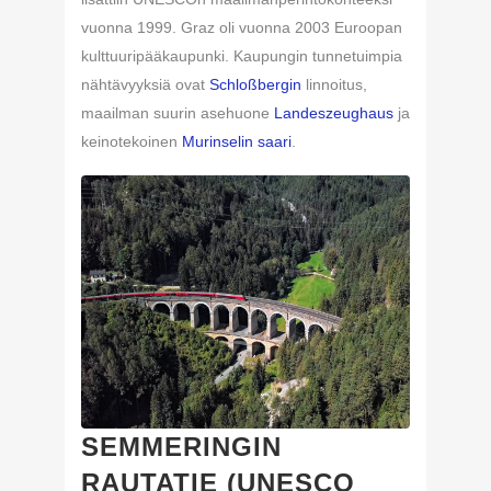
vuonna 1999. Graz oli vuonna 2003 Euroopan
kulttuuripääkaupunki. Kaupungin tunnetuimpia
nähtävyyksiä ovat
Schloßbergin
linnoitus,
maailman suurin asehuone
Landeszeughaus
ja
keinotekoinen
Murinselin saari
.
SEMMERINGIN
RAUTATIE (UNESCO