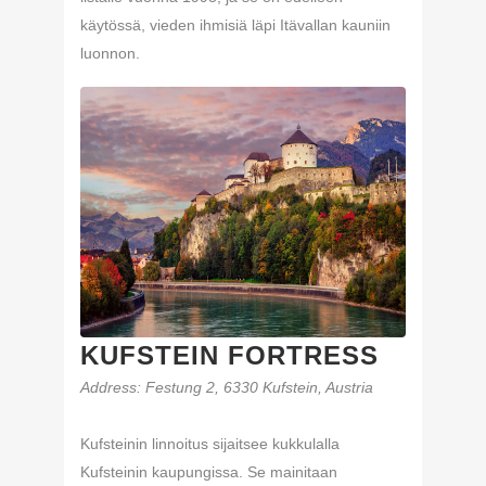
käytössä, vieden ihmisiä läpi Itävallan kauniin
luonnon.
KUFSTEIN FORTRESS
Address
: Festung 2, 6330 Kufstein, Austria
Kufsteinin linnoitus sijaitsee kukkulalla
Kufsteinin kaupungissa. Se mainitaan