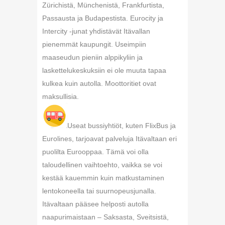
Zürichistä, Münchenistä, Frankfurtista,
Passausta ja Budapestista. Eurocity ja
Intercity -junat yhdistävät Itävallan
pienemmät kaupungit. Useimpiin
maaseudun pieniin alppikyliin ja
laskettelukeskuksiin ei ole muuta tapaa
kulkea kuin autolla. Moottoritiet ovat
maksullisia.
Useat bussiyhtiöt, kuten FlixBus ja
Eurolines, tarjoavat palveluja Itävaltaan eri
puolilta Eurooppaa. Tämä voi olla
taloudellinen vaihtoehto, vaikka se voi
kestää kauemmin kuin matkustaminen
lentokoneella tai suurnopeusjunalla.
Itävaltaan pääsee helposti autolla
naapurimaistaan – Saksasta, Sveitsistä,