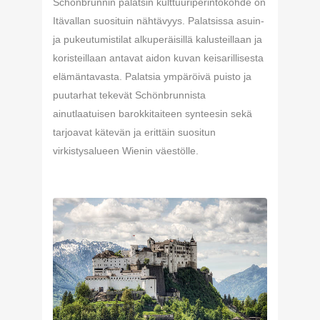
Schönbrunnin palatsin kulttuuriperintökohde on
Itävallan suosituin nähtävyys. Palatsissa asuin-
ja pukeutumistilat alkuperäisillä kalusteillaan ja
koristeillaan antavat aidon kuvan keisarillisesta
elämäntavasta. Palatsia ympäröivä puisto ja
puutarhat tekevät Schönbrunnista
ainutlaatuisen barokkitaiteen synteesin sekä
tarjoavat kätevän ja erittäin suositun
virkistysalueen Wienin väestölle.