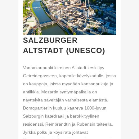
SALZBURGER
ALTSTADT (UNESCO)
Vanhakaupunki kiireinen Altstadt keskittyy
Getreidegasseen, kapealle kävelykadulle, jossa
on kauppoja, joissa myydään kansanpukuja ja
antiikkia. Mozartin syntymäpaikalla on
näyttelyitä säveltäjän varhaisesta elämästä.
Domquartieriin kuuluu kaareva 1600-luvun
Salzburgin katedraali ja barokkityylinen
residenssi, Rembrandtin ja Rubensin taiteella.
Jyrkkä polku ja köysirata johtavat