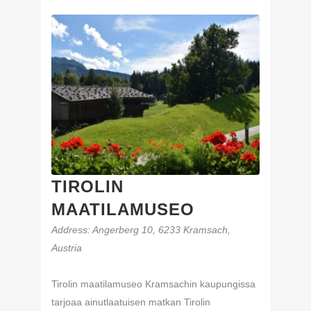
TIROLIN
MAATILAMUSEO
Address
: Angerberg 10, 6233 Kramsach,
Austria
Tirolin maatilamuseo Kramsachin kaupungissa
tarjoaa ainutlaatuisen matkan Tirolin