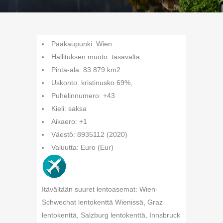
Pääkaupunki: Wien
Hallituksen muoto: tasavalta
Pinta-ala: 83 879 km2
Uskonto: kristinusko 69%,
Puhelinnumero: +43
Kieli: saksa
Aikaero: +1
Väestö: 8935112 (2020)
Valuutta: Euro (Eur)
Itävältään suuret lentoasemat: Wien-
Schwechat lentokenttä Wienissä, Graz
lentokenttä, Salzburg lentokenttä, Innsbruck