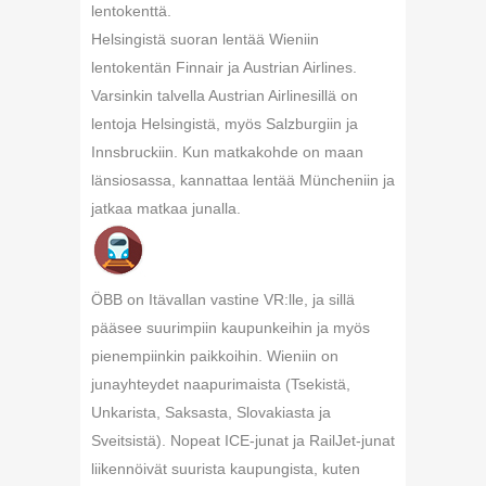
lentokenttä.
Helsingistä suoran lentää Wieniin
lentokentän Finnair ja Austrian Airlines.
Varsinkin talvella Austrian Airlinesillä on
lentoja Helsingistä, myös Salzburgiin ja
Innsbruckiin. Kun matkakohde on maan
länsiosassa, kannattaa lentää Müncheniin ja
jatkaa matkaa junalla.
ÖBB on Itävallan vastine VR:lle, ja sillä
pääsee suurimpiin kaupunkeihin ja myös
pienempiinkin paikkoihin. Wieniin on
junayhteydet naapurimaista (Tsekistä,
Unkarista, Saksasta, Slovakiasta ja
Sveitsistä). Nopeat ICE-junat ja RailJet-junat
liikennöivät suurista kaupungista, kuten