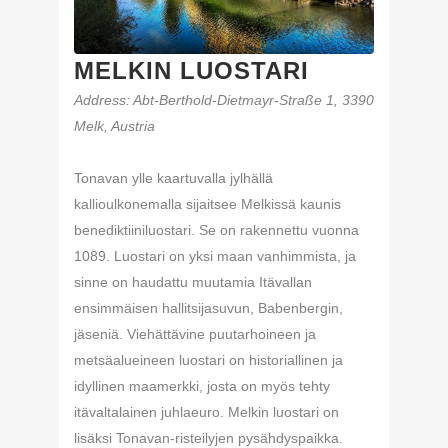
MELKIN LUOSTARI
Address
: Abt-Berthold-Dietmayr-Straße 1, 3390
Melk, Austria
Tonavan ylle kaartuvalla jylhällä
kallioulkonemalla sijaitsee Melkissä kaunis
benediktiiniluostari. Se on rakennettu vuonna
1089. Luostari on yksi maan vanhimmista, ja
sinne on haudattu muutamia Itävallan
ensimmäisen hallitsijasuvun, Babenbergin,
jäseniä. Viehättävine puutarhoineen ja
metsäalueineen luostari on historiallinen ja
idyllinen maamerkki, josta on myös tehty
itävaltalainen juhlaeuro. Melkin luostari on
lisäksi Tonavan-risteilyjen pysähdyspaikka.